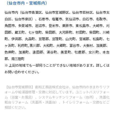
（仙台市内・宮城県内）
仙台市内（仙台市青葉区、仙台市宮城野区、仙台市若林区、仙台市太
白区、仙台市泉区）、石巻市、塩竈市、気仙沼市、白石市、名取市、
角田市、多賀城市、岩沼市、登米市、栗原市、東松島市、大崎市、刈
田郡、蔵王町、七ヶ宿町、柴田郡、大河原町、村田町、柴田町、川崎
町、伊具郡、丸森町、亘理郡、亘理町、山元町、宮城郡、松島町、七
ヶ浜町、利府町, 黒川郡、大和町、大郷町、富谷市、大衡村、加美郡、
色麻町、加美町、遠田郡、涌谷町、美里町、牡鹿郡、女川町、本吉
郡、南三陸町
※ 上記の地域でも一部伺うことができない地域があります。詳しくは
お問い合わせください。
【仙台市宮城野区】創和工務店株式会社は、仙台市内の水まわりリフ
ォームや給湯器修理・交換に対応しています。ユニットバスリフォー
ム（浴室・お風呂）、システムキッチンリフォーム（台所）、洗面化
粧台リフォーム（洗面所・洗面台）、トイレリフォーム・交換などご
相談ください。