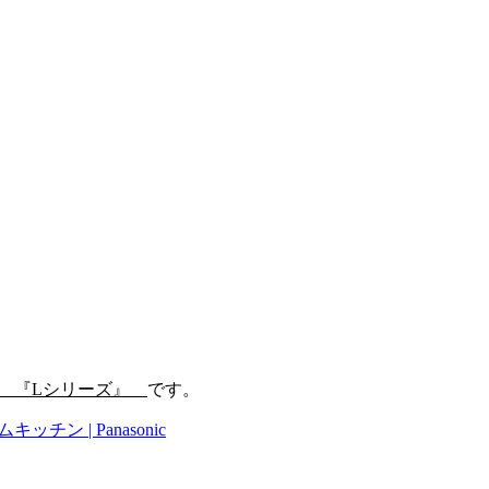
ー 『Lシリーズ』
です。
チン | Panasonic